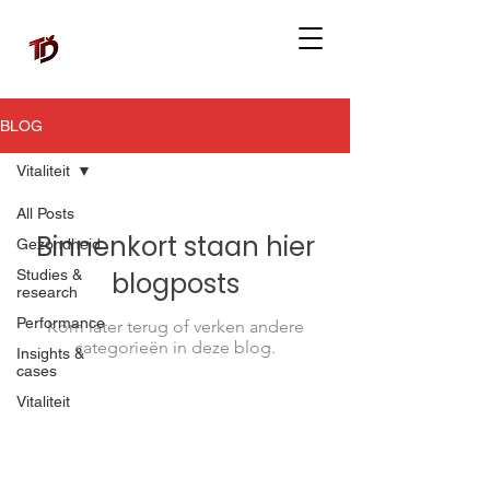
BLOG
Vitaliteit
All Posts
Binnenkort staan hier
Gezondheid
Studies &
blogposts
research
Performance
Kom later terug of verken andere
categorieën in deze blog.
Insights &
cases
Vitaliteit