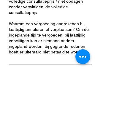
volledige consultatieprijs / niet opdagen
zonder verwittigen: de volledige
consultatieprijs
Waarom een vergoeding aanrekenen bij
laattijdig annuleren of verplaatsen? Om de
ingeplande tijd te vergoeden, bij laattijdig
verwittigen kan er niemand anders
ingepland worden. Bij gegronde redenen
hoeft er uiteraard niet betaald te worden.
Contactgegevens
Pareelstraat 8, Anzegem, België
0032 499 76 51 66
torsten.demeyere@outlook.be