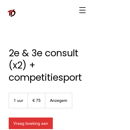
2e & 3e consult
(x2) +
competitiesport
75
euro
1 uur
1
€ 75
Anzegem
u
u
Vraag boeking aan