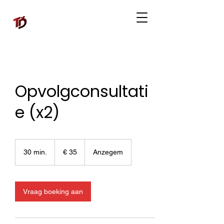
Opvolgconsultati
e (x2)
35
euro
30 min.
3
€ 35
Anzegem
0
m
i
n
Vraag boeking aan
.