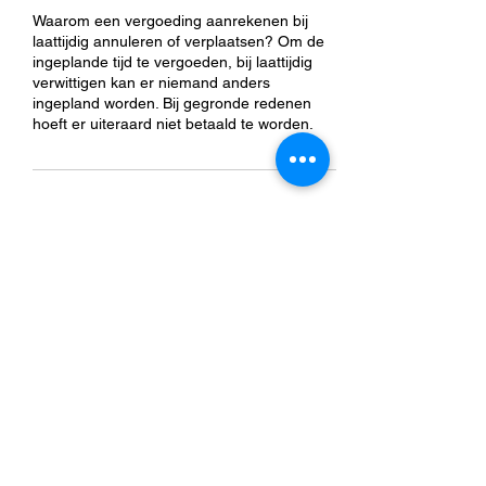
Waarom een vergoeding aanrekenen bij
laattijdig annuleren of verplaatsen? Om de
ingeplande tijd te vergoeden, bij laattijdig
verwittigen kan er niemand anders
ingepland worden. Bij gegronde redenen
hoeft er uiteraard niet betaald te worden.
Contactgegevens
Pareelstraat 8, Anzegem, België
0032 499 76 51 66
torsten.demeyere@outlook.be
+32 499 76 51 66
torsten@dietisttorstendemeyere.be