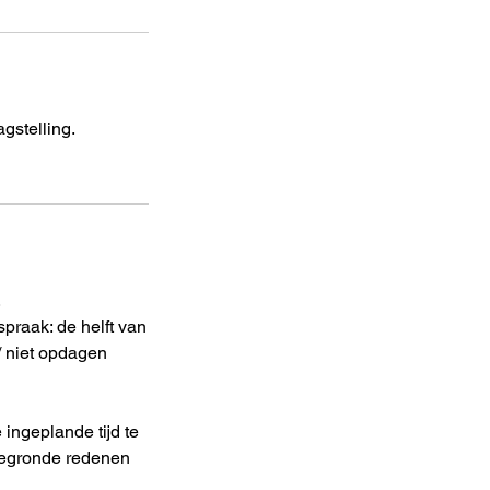
gstelling.
.
praak: de helft van
 / niet opdagen
ingeplande tijd te
 gegronde redenen