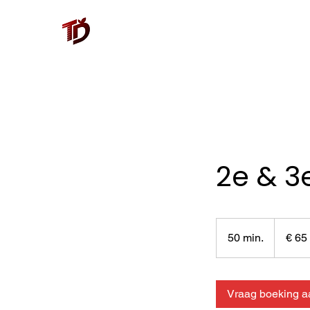
2e & 3e
65
euro
50 min.
5
€ 65
0
m
i
Vraag boeking a
n