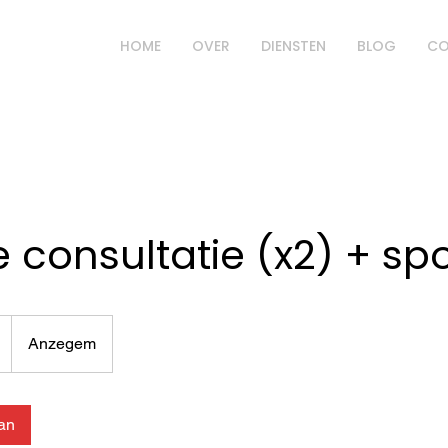
HOME
OVER
DIENSTEN
BLOG
CO
 consultatie (x2) + spo
Anzegem
an