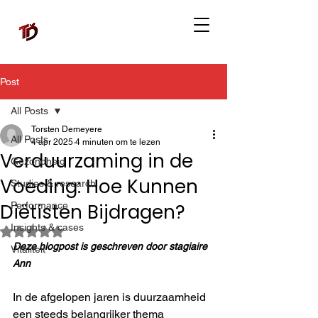
Post
All Posts
Torsten Demeyere
All Posts
4 apr 2025
4 minuten om te lezen
Verduurzaming in de
Gezondheid
Voeding: Hoe Kunnen
Studies & research
Diëtisten Bijdragen?
Performance
Insights & cases
Beoordeeld met NaN uit 5 sterren.
Deze blogpost is geschreven door stagiaire 
Vitaliteit
Ann
In de afgelopen jaren is duurzaamheid 
een steeds belangrijker thema 